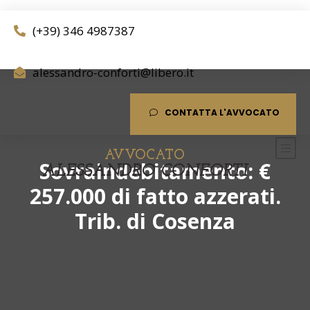
(+39) 346 4987387
alessandro-conforti@libero.it
CONTATTA L'AVVOCATO
AVVOCATO
Sovraindebitamento: €
ALESSANDRO CONFORTI
257.000 di fatto azzerati.
Trib. di Cosenza